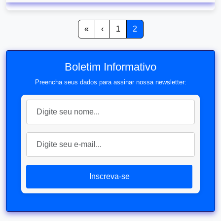
«
‹
1
2
Boletim Informativo
Preencha seus dados para assinar nossa newsletter:
Inscreva-se