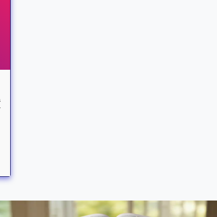
a
r
m