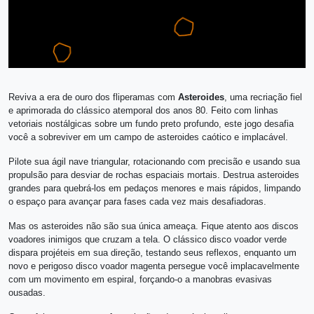
Reviva a era de ouro dos fliperamas com
Asteroides
, uma recriação fiel
e aprimorada do clássico atemporal dos anos 80. Feito com linhas
vetoriais nostálgicas sobre um fundo preto profundo, este jogo desafia
você a sobreviver em um campo de asteroides caótico e implacável.
Pilote sua ágil nave triangular, rotacionando com precisão e usando sua
propulsão para desviar de rochas espaciais mortais. Destrua asteroides
grandes para quebrá-los em pedaços menores e mais rápidos, limpando
o espaço para avançar para fases cada vez mais desafiadoras.
Mas os asteroides não são sua única ameaça. Fique atento aos discos
voadores inimigos que cruzam a tela. O clássico disco voador verde
dispara projéteis em sua direção, testando seus reflexos, enquanto um
novo e perigoso disco voador magenta persegue você implacavelmente
com um movimento em espiral, forçando-o a manobras evasivas
ousadas.