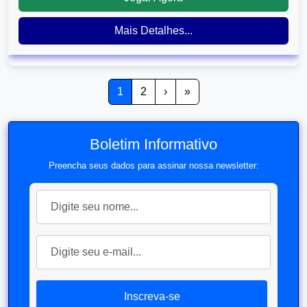
Mais Detalhes...
1
2
›
»
Boletim Informativo
Preencha seus dados para assinar nossa newsletter:
Inscreva-se